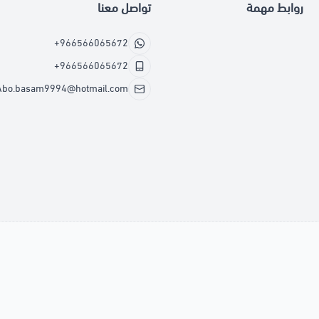
روابط مهمة
تواصل معنا
+966566065672
+966566065672
Abo.basam9994@hotmail.com