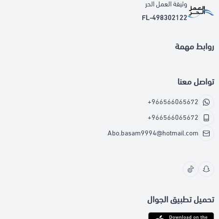
وثيقة العمل الحر
FL-498302122
روابط مهمة
تواصل معنا
+966566065672
+966566065672
Abo.basam9994@hotmail.com
تحميل تطبيق الجوال