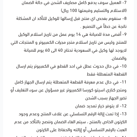
7- العميل سوف يدفع كامل مصاريف الشحن في حالة الضمان
(الاستلام والتسليم وقيمتها 100 ريال)
8- سنقوم بفحص اي منتج قبل إرسالها للوكيل للتأكد ان المشكلة
ناتجة عن خطأ في التصنيع .
9- أقصى مدة للصيانة هي 14 يوم عمل من تاريخ استلام الوكيل
للمنتج وليس من تاريخ استلام متجر مجرات الكمبيوتر و المنتجات التي
لايوجد لها وكيل في السعودية تحتاج 40 الى 60 يوم للصيانة
والضمان.
10- في حال حدوث عطل في احد القطع في الكمبيوتر يتم ارسال
القطعة المتعطلة فقط
11- في حال عدم معرفة القطعة المتعطلة يتم ارسال الجهاز كامل
ومتجر كناري اسيتو كورسا الكمبيوتر غير مسؤول عن سوء التغليف أو
تضرر الجهاز بسبب الشحن
12- لا يتوفر خيار تمديد ضمان
13- إذا تمت إزالة الرقم التسلسلي عن غلاف المنتج وعدم وجود
الكرتون الخاص بالمنتج ، سيتم الغاء الضمان وننصح بالتأكد من عدم
العبث بالرقم التسلسلي أو إزالته والحفاظ على الكرتون