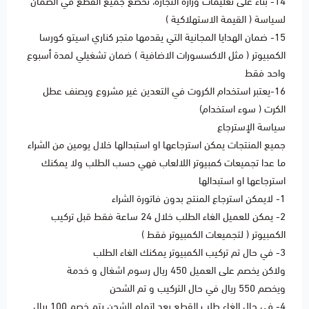
14- بناء على تعليمات وزارة التجارة، تخضع جميع القطع في الضمان
لسياسة ( القيمة الاستهلاكية )
15- ضمان الهدايا المجانية التي يقدمها متجر كناري اسيتو كورسا
الكمبيوتر ( مثل الاكسسورات الاضافية ) ضمان تشغيلي لمدة أسبوع
واحد فقط
16-يعتبر استخدام الكروت في التعدين غير مشروع ويصنف عطل
الكرت ( سوء استخدام)
سياسة الإسترجاع
جميع المنتجات يمكن استرجاعها او استبدالها خلال يومين من الشراء
ما عدا تجميعات كمبيوتر اللالعاب فهي حسب الطلب ولا يمكنك
استرجاعها او استبدالها
1- لايمكن استرجاع المنتج بدون فاتورة الشراء
2- يمكن للعميل الغاء الطلب خلال 24 ساعة فقط قبل تركيب
الكمبيوتر ( لتجميعات الكمبيوتر فقط )
3- في حال تم تركيب الكمبيوتر يمكنك الغاء الطلب
ولاكن يخصم على العميل 450 ريال رسوم اشغال و خدمة
ويخصم 550 ريال في حال التركيب و تم الشحن
4- في حال الغاء طلب القطع بعد اتمام الشحن يتم خصم 100 ريال