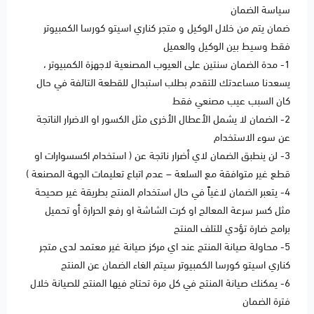
سياسة الضمان
ضمان يتم من خلال الوكيل و متجر كناري اسيتو كورسا الكمبيوتر
فقط وسيط بين الوكيل والعميل
1- مدة الضمان سنتين على العيوب المصنعية لاجهزة الكمبيوتر ،
يسعدنا مساعدتك للتقدم بطلب استبدال للقطعة التالفة في حال
كان السبب عيب مصنعي فقط
2- الضمان لا يشمل الأعطال الأخرى مثل الكسور او الاضرار الناتجة
عن سوء الاستخدام
3- لن ينطبق الضمان لاي أضرار ناتجة عن ( استخدام اكسسوارات او
قطع غير متوافقة مع السلعة – عدم اتباع تعليمات الجهة المصنعة )
4- يتعبر الضمان لاغياً في حال استخدام المنتج بطريقة غير صحيحة
مثل كسر سرعة المعالج او كرت الشاشة او رفع الحرارة أو تحميل
برامج ضارة تؤدي للتلف المنتج
5- محاولة صيانة المنتج عند اي مركز صيانة غير معتمد لدى متجر
كناري اسيتو كورسا الكمبيوتر سيتم الغاء الضمان عن المنتج
6- يمكنك صيانة المنتج في كل مرة تحتاج فيها المنتج للصيانة خلال
فترة الضمان